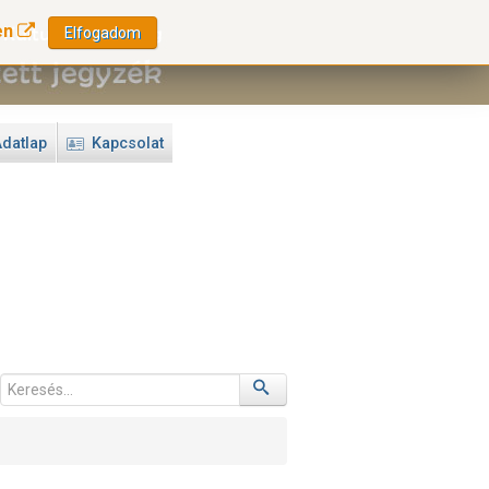
en
Elfogadom
datlap
Kapcsolat