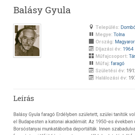
Balásy Gyula
Település:
Dombó
Megye:
Tolna
Ország:
Magyaro
Díjazási év:
1964
Műfajcsoport:
Tá
Műfaj:
faragó
Születési év:
191
Halálozási év:
19
Leírás
Balásy Gyula faragó Erdélyben született, szülei tanítók v
el Budapesten a katonai akadémiát. Az 1950-es években c
Borsóstanyai munkatáborba deportálták. Innen szabadulva