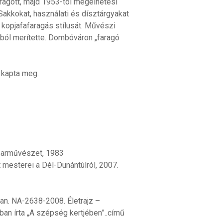
ragott, majd 1953-tól megélhetési
 Sakkokat, használati és dísztárgyakat
 kopjafafaragás stílusát. Művészi
kból merítette. Dombóváron „faragó
 kapta meg.
parművészet, 1983
mesterei a Dél-Dunántúlról, 2007.
n. NA-2638-2008. Életrajz –
an írta „A szépség kertjében”..című