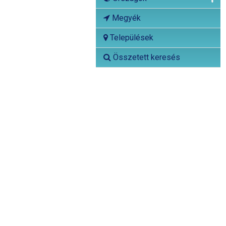
Megyék
Települések
Összetett keresés