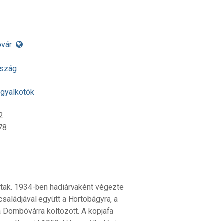
vár
rszág
rgyalkotók
2
78
oltak. 1934-ben hadiárvaként végezte
saládjával együtt a Hortobágyra, a
 Dombóvárra költözött. A kopjafa