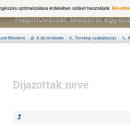
gészés optimalizálása érdekében sütiket használunk.
Bővebb
zet Mesterei
A díj története
Törvényi szabályozás
A
Díjazottak neve