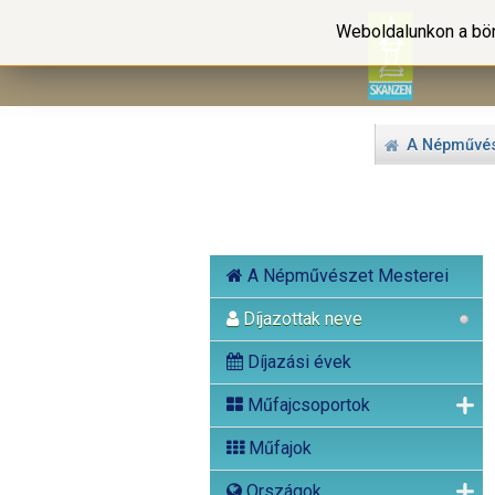
Weboldalunkon a bön
A Népművés
A Népművészet Mesterei
Díjazottak neve
Díjazási évek
Műfajcsoportok
Műfajok
Országok