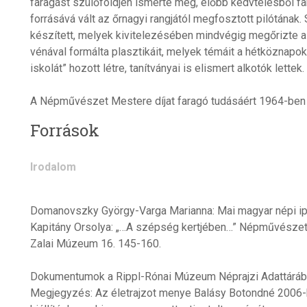
faragást szülőföldjén ismerte meg, előbb kedvtelésből fa
forrásává vált az őrnagyi rangjától megfosztott pilótának.
készített, melyek kivitelezésében mindvégig megőrizte a
vénával formálta plasztikáit, melyek témáit a hétköznapo
iskolát” hozott létre, tanítványai is elismert alkotók lettek.
A Népművészet Mestere díjat faragó tudásáért 1964-ben
Források
Irodalom
Domanovszky György-Varga Marianna: Mai magyar népi i
Kapitány Orsolya: „…A szépség kertjében…” Népművészet 
Zalai Múzeum 16. 145-160.
Dokumentumok a Rippl-Rónai Múzeum Néprajzi Adattárába
Megjegyzés: Az életrajzot menye Balásy Botondné 2006-b