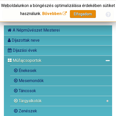
Weboldalunkon a böngészés optimalizálása érdekében sütiket
használunk.
Bővebben
Elfogadom
A Népművészet Mesterei
Díjazottak neve
Díjazási évek
Műfajcsoportok
Énekesek
Mesemondók
Táncosok
Tárgyalkotók
Zenészek