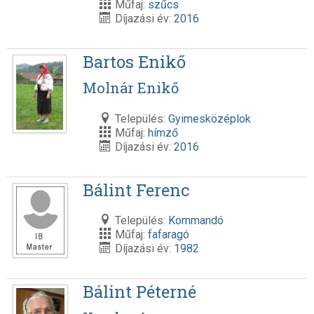
Műfaj:
szűcs
Díjazási év:
2016
Bartos Enikő
Molnár Enikő
Település:
Gyimesközéplok
Műfaj:
hímző
Díjazási év:
2016
Bálint Ferenc
Település:
Kommandó
Műfaj:
fafaragó
Díjazási év:
1982
Bálint Péterné