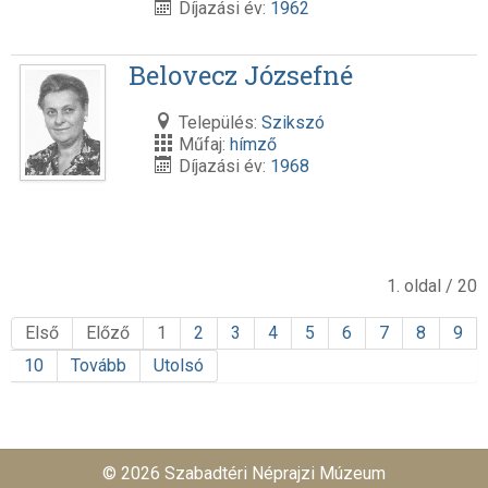
Díjazási év:
1962
Belovecz Józsefné
Település:
Szikszó
Műfaj:
hímző
Díjazási év:
1968
1. oldal / 20
Első
Előző
1
2
3
4
5
6
7
8
9
10
Tovább
Utolsó
© 2026 Szabadtéri Néprajzi Múzeum