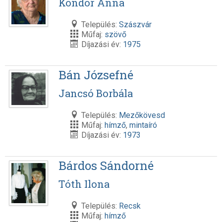
Kondor Anna
Település:
Szászvár
Műfaj:
szövő
Díjazási év:
1975
Bán Józsefné
Jancsó Borbála
Település:
Mezőkövesd
Műfaj:
hímző
,
mintaíró
Díjazási év:
1973
Bárdos Sándorné
Tóth Ilona
Település:
Recsk
Műfaj:
hímző