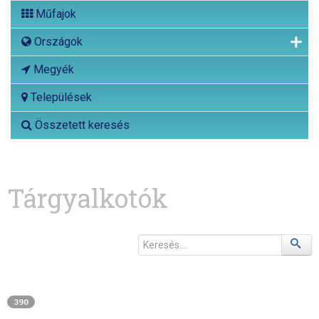
Műfajok
Országok
Megyék
Települések
Összetett keresés
Tárgyalkotók
390