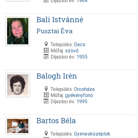
Díjazási év:
1964
Bali Istvánné
Pusztai Éva
Település:
Decs
Műfaj:
szövő
Díjazási év:
1955
Balogh Irén
Település:
Orosháza
Műfaj:
gyékényfonó
Díjazási év:
1995
Bartos Béla
Település:
Gyimesközéplok