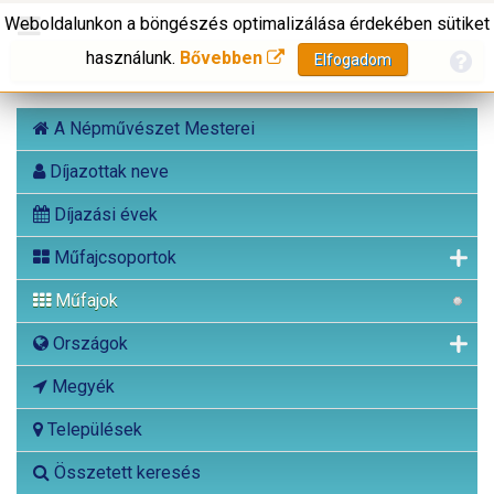
Weboldalunkon a böngészés optimalizálása érdekében sütiket
használunk.
Bővebben
Elfogadom
A Népművészet Mesterei
Díjazottak neve
Díjazási évek
Műfajcsoportok
Műfajok
Országok
Megyék
Települések
Összetett keresés