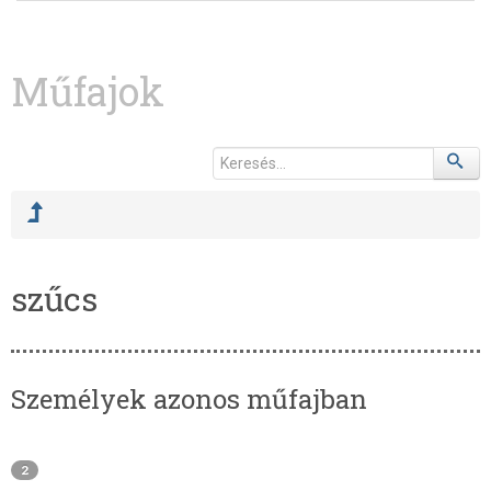
Műfajok
szűcs
Személyek azonos műfajban
2