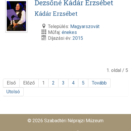
Dezsőné Kádár Erzsébet
Kádár Erzsébet
Település:
Magyarszovát
Műfaj:
énekes
Díjazási év:
2015
1. oldal / 5
Első
Előző
1
2
3
4
5
Tovább
Utolsó
© 2026 Szabadtéri Néprajzi Múzeum