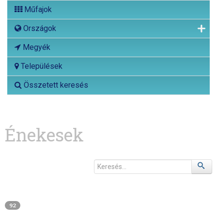
Műfajok
Országok
Megyék
Települések
Összetett keresés
Énekesek
92