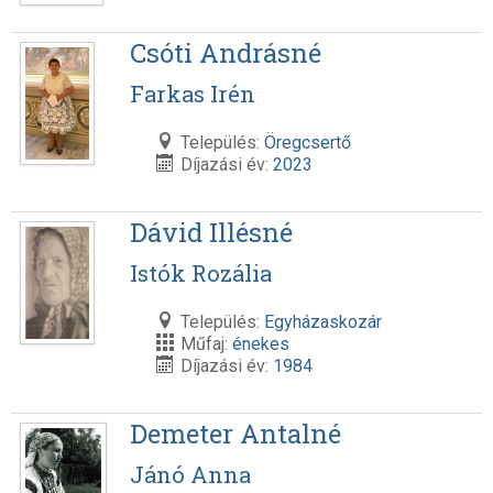
Csóti Andrásné
Farkas Irén
Település:
Öregcsertő
Díjazási év:
2023
Dávid Illésné
Istók Rozália
Település:
Egyházaskozár
Műfaj:
énekes
Díjazási év:
1984
Demeter Antalné
Jánó Anna