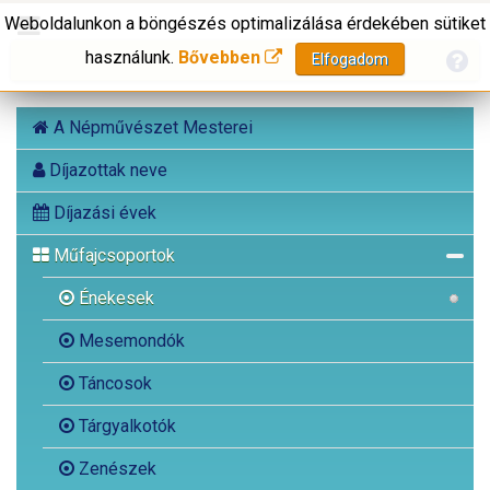
Weboldalunkon a böngészés optimalizálása érdekében sütiket
használunk.
Bővebben
Elfogadom
A Népművészet Mesterei
Díjazottak neve
Díjazási évek
Műfajcsoportok
Énekesek
Mesemondók
Táncosok
Tárgyalkotók
Zenészek