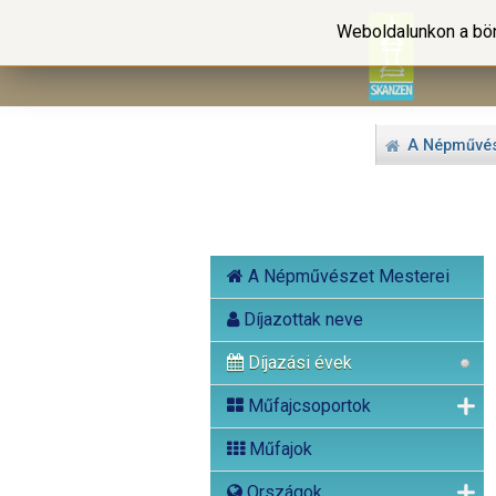
Weboldalunkon a bön
A Népművés
A Népművészet Mesterei
Díjazottak neve
Díjazási évek
Műfajcsoportok
Műfajok
Országok