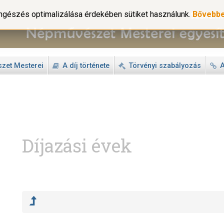
gészés optimalizálása érdekében sütiket használunk.
Bővebb
zet Mesterei
A díj története
Törvényi szabályozás
A
Díjazási évek