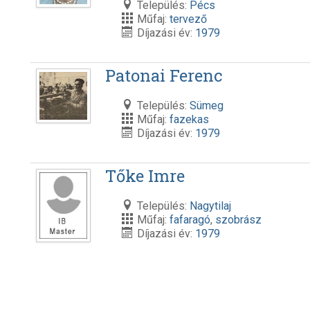
Település:
Pécs
Műfaj:
tervező
Díjazási év:
1979
Patonai Ferenc
Település:
Sümeg
Műfaj:
fazekas
Díjazási év:
1979
Tőke Imre
Település:
Nagytilaj
Műfaj:
fafaragó
,
szobrász
Díjazási év:
1979