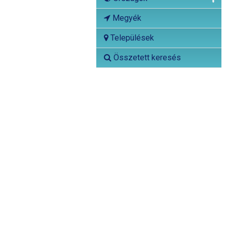
Megyék
Települések
Összetett keresés