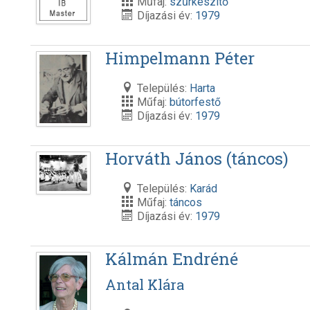
Műfaj:
szűrkészítő
Díjazási év:
1979
Himpelmann Péter
Település:
Harta
Műfaj:
bútorfestő
Díjazási év:
1979
Horváth János (táncos)
Település:
Karád
Műfaj:
táncos
Díjazási év:
1979
Kálmán Endréné
Antal Klára