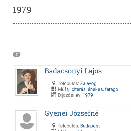
1979
7
Badacsonyi Lajos
Település:
Zalavég
Műfaj:
citerás
,
énekes
,
faragó
Díjazási év:
1979
Gyenei Józsefné
Település:
Budapest