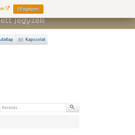
en
Elfogadom
datlap
Kapcsolat