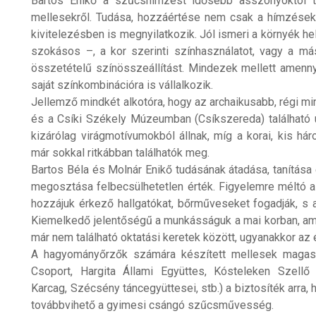
Bartos Enikő a szűcshímzést idősebb asszonyoktól ta
mellesekről. Tudása, hozzáértése nem csak a hímzések 
kivitelezésben is megnyilatkozik. Jól ismeri a környék h
szokásos –, a kor szerinti színhasználatot, vagy a má
összetételű színösszeállítást. Mindezek mellett amenny
saját színkombinációra is vállalkozik.
Jellemző mindkét alkotóra, hogy az archaikusabb, régi m
és a Csíki Székely Múzeumban (Csíkszereda) található
kizárólag virágmotívumokból állnak, míg a korai, kis 
már sokkal ritkábban találhatók meg.
Bartos Béla és Molnár Enikő tudásának átadása, tanítása é
megosztása felbecsülhetetlen érték. Figyelemre méltó az 
hozzájuk érkező hallgatókat, bőrműveseket fogadják, s 
Kiemelkedő jelentőségű a munkásságuk a mai korban, a
már nem található oktatási keretek között, ugyanakkor az 
A hagyományőrzők számára készített mellesek maga
Csoport, Hargita Állami Együttes, Kósteleken Szell
Karcag, Szécsény táncegyüttesei, stb.) a biztosíték arra
továbbvihető a gyimesi csángó szűcsművesség.