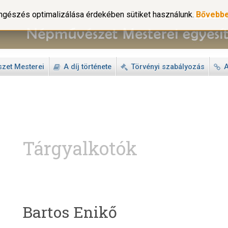
gészés optimalizálása érdekében sütiket használunk.
Bővebb
zet Mesterei
A díj története
Törvényi szabályozás
A
Tárgyalkotók
Bartos Enikő