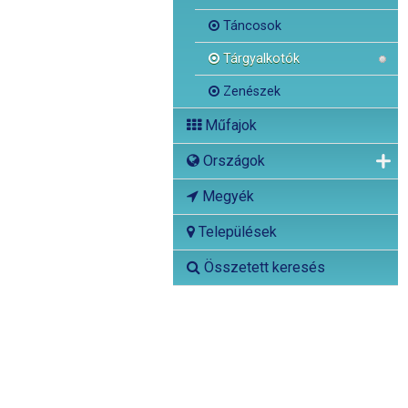
Táncosok
Tárgyalkotók
Zenészek
Műfajok
Országok
Megyék
Települések
Összetett keresés