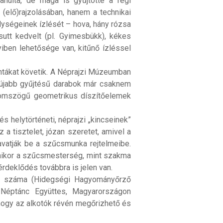
nulta, de maga is gyűjtötte a régi
(elő)rajzolásában, hanem a technikai
elységeinek ízlését – hova, hány rózsa
sutt kedvelt (pl. Gyimesbükk), kékes
iben lehetősége van, kitűnő ízléssel
intákat követik. A Néprajzi Múzeumban
 újabb gyűjtésű darabok már csaknem
háromszögű geometrikus díszítőelemek
s helytörténeti, néprajzi „kincseinek”
a tisztelet, józan szeretet, amivel a
avatják be a szűcsmunka rejtelmeibe.
mikor a szűcsmesterség, mint szakma
érdeklődés továbbra is jelen van.
s száma (Hidegségi Hagyományőrző
ő Néptánc Együttes, Magyarországon
, hogy az alkotók révén megőrizhető és