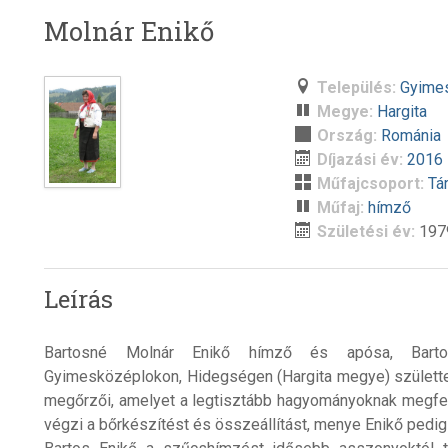
Molnár Enikő
Település:
Gyime
Megye:
Hargita
Ország:
Románia
Díjazási év:
2016
Műfajcsoport:
Tá
Műfaj:
hímző
Születési év:
197
Leírás
Bartosné Molnár Enikő hímző és apósa, Barto
Gyimesközéplokon, Hidegségen (Hargita megye) születte
megőrzői, amelyet a legtisztább hagyományoknak megfel
végzi a bőrkészítést és összeállítást, menye Enikő pedig