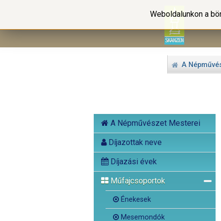
Weboldalunkon a bön
A Népművés
A Népművészet Mesterei
Díjazottak neve
Díjazási évek
Műfajcsoportok
Énekesek
Mesemondók