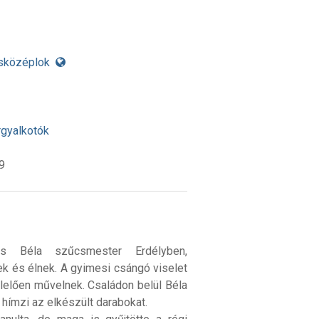
sközéplok
rgyalkotók
9
s Béla szűcsmester Erdélyben,
k és élnek. A gyimesi csángó viselet
elően művelnek. Családon belül Béla
 hímzi az elkészült darabokat.