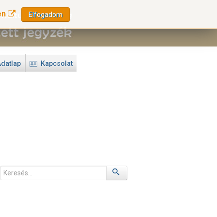
en
Elfogadom
datlap
Kapcsolat