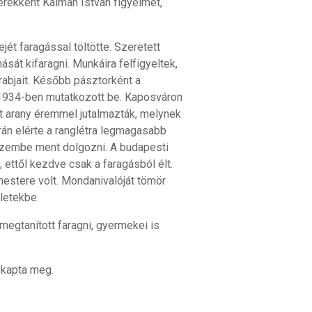
rekként Kálmán István figyelmét,
ét faragással töltötte. Szeretett
sát kifaragni. Munkáira felfigyeltek,
abjait. Később pásztorként a
1934-ben mutatkozott be. Kaposváron
it arany éremmel jutalmazták, melynek
án elérte a ranglétra legmagasabb
 üzembe ment dolgozni. A budapesti
 ettől kezdve csak a faragásból élt.
estere volt. Mondanivalóját tömör
letekbe.
 megtanított faragni, gyermekei is
 kapta meg.