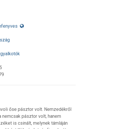
nfenyves
rszág
rgyalkotók
5
79
ávoli őse pásztor volt. Nemzedékről
ja nemcsak pásztor volt, hanem
zéket is csinált, melynek támláján