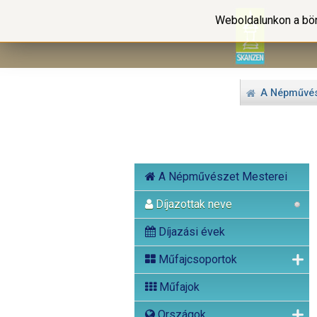
Weboldalunkon a bön
A Népművés
A Népművészet Mesterei
Díjazottak neve
Díjazási évek
Műfajcsoportok
Műfajok
Országok