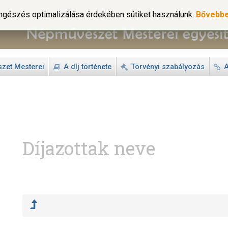
gészés optimalizálása érdekében sütiket használunk.
Bővebb
zet Mesterei
A díj története
Törvényi szabályozás
A
Díjazottak neve