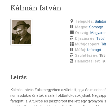
Kálmán István
Település:
Balato
Megye:
Somogy
Ország:
Magyaro
Díjazási év:
1953
Műfajcsoport:
Tá
Műfaj:
fafaragó
Születési év:
189
Halálozási év:
19
Leírás
Kálmán István Zala megyében született, apja és minden t
nemzedékre őrizték a zalai földbirtokosok juhait. Nagyap
faragott is. A tükrös és pásztorbot mellett egy gyönyörű s