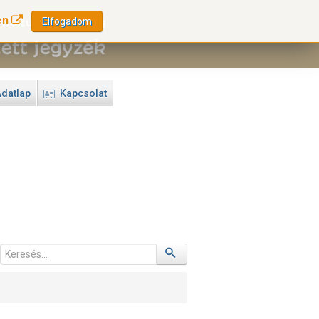
en
Elfogadom
datlap
Kapcsolat