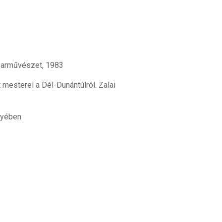
parművészet, 1983
esterei a Dél-Dunántúlról. Zalai
nyében