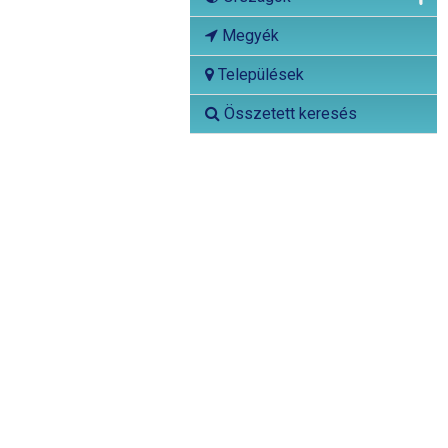
Megyék
Települések
Összetett keresés