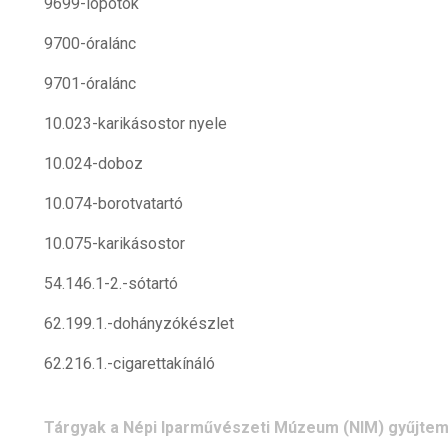
9699-lopótök
9700-óralánc
9701-óralánc
10.023-karikásostor nyele
10.024-doboz
10.074-borotvatartó
10.075-karikásostor
54.146.1-2.-sótartó
62.199.1.-dohányzókészlet
62.216.1.-cigarettakínáló
Tárgyak a Népi Iparművészeti Múzeum (NIM) gyűjte