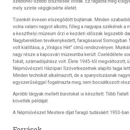
szebbnél-szebb díszítések voltak. Ez ragadta meg kisgye
mely szinte végigkísérte életét.
Tizenkét évesen elszegődött bojtárnak. Minden szabadidej
volna valami nagyot alkotni, főleg a nagyapa székének a má
a keszthelyi múzeum őrzi e kezdeti időszak legszebb dar
Nagyberekben tevékenykedett, faragásaival Somogyban 
volt kiállítása, a „Virágos Hét” című rendezvényen. Munká
nagy része a kaposvári múzeumba került. Cselédélete sor
fokát, számadójuhász volt. Élete 1945-től megváltozott,
Népművészeti Háziipari Szövetkezetnek alapító tagja lett,
Minden technikát alkalmazott, de a spanyolozásnak nagym
egyszerűséggel fogalmazta meg, nem bocsátkozott rész
Apróbb tárgyak mellett búrotokat is készített. Több fiatalt
követték példáját.
A Népművészet Mestere díjat faragó tudásáért 1953-ban
Források