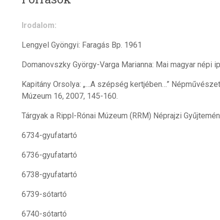
Irodalom:
Lengyel Gyöngyi: Faragás Bp. 1961
Domanovszky György-Varga Marianna: Mai magyar népi i
Kapitány Orsolya: „…A szépség kertjében…” Népművészet m
Múzeum 16, 2007, 145-160.
Tárgyak a Rippl-Rónai Múzeum (RRM) Néprajzi Gyűjtemé
6734-gyufatartó
6736-gyufatartó
6738-gyufatartó
6739-sótartó
6740-sótartó