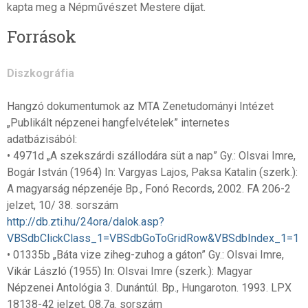
kapta meg a Népművészet Mestere díjat.
Források
Diszkográfia
Hangzó dokumentumok az MTA Zenetudományi Intézet
„Publikált népzenei hangfelvételek” internetes
adatbázisából:
• 4971d „A szekszárdi szállodára süt a nap” Gy.: Olsvai Imre,
Bogár István (1964) In: Vargyas Lajos, Paksa Katalin (szerk.):
A magyarság népzenéje Bp., Fonó Records, 2002. FA 206-2
jelzet, 10/ 38. sorszám
http://db.zti.hu/24ora/dalok.asp?
VBSdbClickClass_1=VBSdbGoToGridRow&VBSdbIndex_1=1
• 01335b „Báta vize ziheg-zuhog a gáton” Gy.: Olsvai Imre,
Vikár László (1955) In: Olsvai Imre (szerk.): Magyar
Népzenei Antológia 3. Dunántúl. Bp., Hungaroton. 1993. LPX
18138-42 jelzet, 08.7a. sorszám