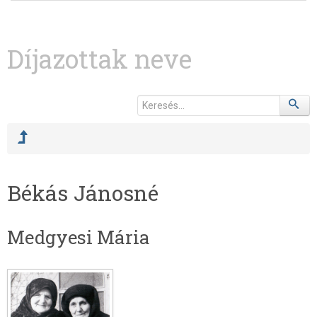
Díjazottak neve
Békás Jánosné
Medgyesi Mária