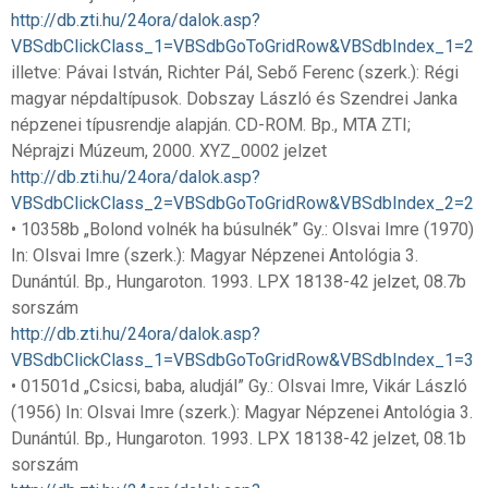
http://db.zti.hu/24ora/dalok.asp?
VBSdbClickClass_1=VBSdbGoToGridRow&VBSdbIndex_1=2
illetve: Pávai István, Richter Pál, Sebő Ferenc (szerk.): Régi
magyar népdaltípusok. Dobszay László és Szendrei Janka
népzenei típusrendje alapján. CD-ROM. Bp., MTA ZTI;
Néprajzi Múzeum, 2000. XYZ_0002 jelzet
http://db.zti.hu/24ora/dalok.asp?
VBSdbClickClass_2=VBSdbGoToGridRow&VBSdbIndex_2=2
• 10358b „Bolond volnék ha búsulnék” Gy.: Olsvai Imre (1970)
In: Olsvai Imre (szerk.): Magyar Népzenei Antológia 3.
Dunántúl. Bp., Hungaroton. 1993. LPX 18138-42 jelzet, 08.7b
sorszám
http://db.zti.hu/24ora/dalok.asp?
VBSdbClickClass_1=VBSdbGoToGridRow&VBSdbIndex_1=3
• 01501d „Csicsi, baba, aludjál” Gy.: Olsvai Imre, Vikár László
(1956) In: Olsvai Imre (szerk.): Magyar Népzenei Antológia 3.
Dunántúl. Bp., Hungaroton. 1993. LPX 18138-42 jelzet, 08.1b
sorszám