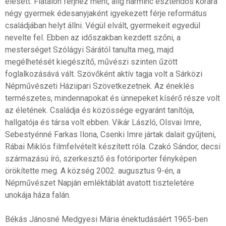
elesett. Fiatalon férjhez ment, alig harminc esztendős korára
négy gyermek édesanyjaként igyekezett férje református
családjában helyt állni. Végül elvált, gyermekeit egyedül
nevelte fel. Ebben az időszakban kezdett szőni, a
mesterséget Szólágyi Sárától tanulta meg, majd
megélhetését kiegészítő, művészi szinten űzött
foglalkozásává vált. Szövőként aktív tagja volt a Sárközi
Népművészeti Háziipari Szövetkezetnek. Az éneklés
természetes, mindennapokat és ünnepeket kísérő része volt
az életének. Családja és közössége egyaránt tanítója,
hallgatója és társa volt ebben. Vikár László, Olsvai Imre,
Sebestyénné Farkas Ilona, Csenki Imre jártak dalait gyűjteni,
Rábai Miklós filmfelvételt készített róla. Czakó Sándor, decsi
származású író, szerkesztő és fotóriporter fényképen
örökítette meg. A község 2002. augusztus 9-én, a
Népművészet Napján emléktáblát avatott tiszteletére
unokája háza falán.
Békás Jánosné Medgyesi Mária énektudásáért 1965-ben