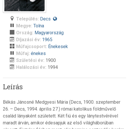
Település:
Decs
Megye:
Tolna
Ország:
Magyarország
Díjazási év:
1965
Műfajcsoport:
Énekesek
Műfaj:
énekes
Születési év:
1900
Halálozási év:
1994
Leírás
Békás Jánosné Medgyesi Mária (Decs, 1900. szeptember
26. – Decs, 1994. április 27.) római katolikus földművelő
család lányaként született. Két fiú és egy lánytestvérével
maradt árván, amikor édesapjuk az első világháborúban