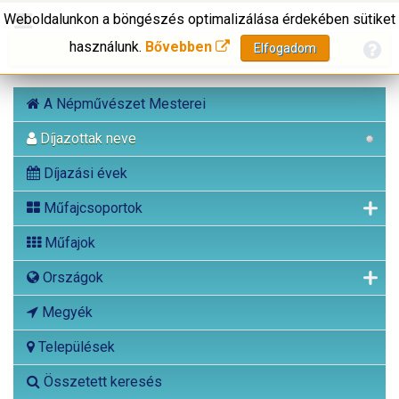
Weboldalunkon a böngészés optimalizálása érdekében sütiket
használunk.
Bővebben
Elfogadom
A Népművészet Mesterei
Díjazottak neve
Díjazási évek
Műfajcsoportok
Műfajok
Országok
Megyék
Települések
Összetett keresés