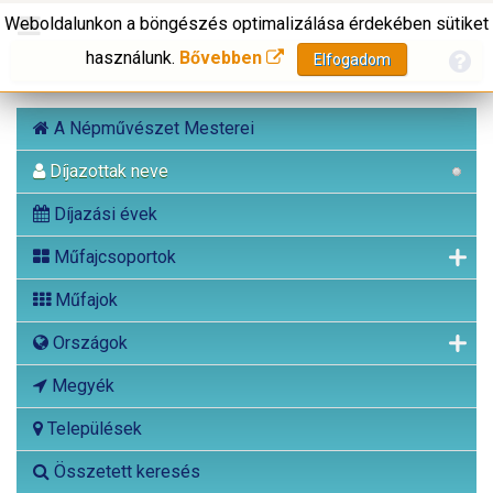
Weboldalunkon a böngészés optimalizálása érdekében sütiket
használunk.
Bővebben
Elfogadom
A Népművészet Mesterei
Díjazottak neve
Díjazási évek
Műfajcsoportok
Műfajok
Országok
Megyék
Települések
Összetett keresés