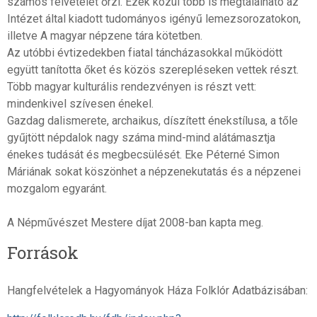
számos felvételét őrzi. Ezek közül több is megtalálható az
Intézet által kiadott tudományos igényű lemezsorozatokon,
illetve A magyar népzene tára kötetben.
Az utóbbi évtizedekben fiatal táncházasokkal működött
együtt tanította őket és közös szerepléseken vettek részt.
Több magyar kulturális rendezvényen is részt vett:
mindenkivel szívesen énekel.
Gazdag dalismerete, archaikus, díszített énekstílusa, a tőle
gyűjtött népdalok nagy száma mind-mind alátámasztja
énekes tudását és megbecsülését. Eke Péterné Simon
Máriának sokat köszönhet a népzenekutatás és a népzenei
mozgalom egyaránt.
A Népművészet Mestere díjat 2008-ban kapta meg.
Források
Hangfelvételek a Hagyományok Háza Folklór Adatbázisában: