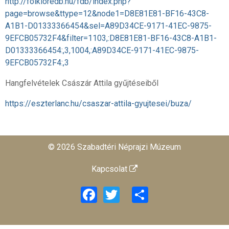
http://folkloredb.hu/fdb/index.php?
page=browse&ttype=12&node1=D8E81E81-BF16-43C8-
A1B1-D01333366454&sel=A89D34CE-9171-41EC-9875-
9EFCB05732F4&filter=1103,:D8E81E81-BF16-43C8-A1B1-
D01333366454:,3,1004,:A89D34CE-9171-41EC-9875-
9EFCB05732F4:,3
Hangfelvételek Császár Attila gyűjtéseiből
https://eszterlanc.hu/csaszar-attila-gyujtesei/buza/
© 2026 Szabadtéri Néprajzi Múzeum
Kapcsolat
Facebook
Twitter
Share