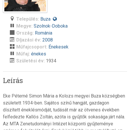
Település:
Buza
Megye:
Szolnok-Doboka
Ország:
Románia
Díjazási év:
2008
Műfajcsoport:
Énekesek
Műfaj:
énekes
Születési év:
1934
Leírás
Eke Péterné Simon Mária a Kolozs megyei Buza községben
született 1934-ben. Sajátos színű hangját, gazdagon
díszített éneklésmódját, tudását már az ötvenes években
felfedezte Kallós Zoltán, azóta is gyűjtők sokasága járt nála.
Az MTA Zenetudományi Intézet központi gyűjteménye