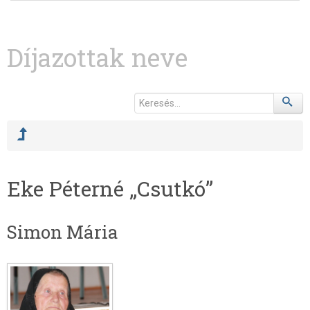
Díjazottak neve
Eke Péterné „Csutkó”
Simon Mária