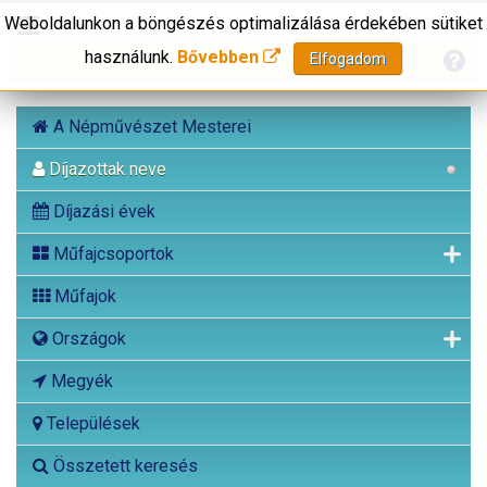
Weboldalunkon a böngészés optimalizálása érdekében sütiket
használunk.
Bővebben
Elfogadom
A Népművészet Mesterei
Díjazottak neve
Díjazási évek
Műfajcsoportok
Műfajok
Országok
Megyék
Települések
Összetett keresés