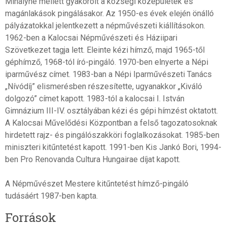
Mihályné mellett gyakorolt a községi középületek és
magánlakások pingálásakor. Az 1950-es évek elején önálló
pályázatokkal jelentkezett a népművészeti kiállításokon.
1962-ben a Kalocsai Népművészeti és Háziipari
Szövetkezet tagja lett. Eleinte kézi hímző, majd 1965-től
géphímző, 1968-tól író-pingáló. 1970-ben elnyerte a Népi
iparművész címet. 1983-ban a Népi Iparművészeti Tanács
„Nívódíj” elismerésben részesítette, ugyanakkor „Kiváló
dolgozó” címet kapott. 1983-tól a kalocsai I. István
Gimnázium III-IV. osztályában kézi és gépi hímzést oktatott.
A Kalocsai Művelődési Központban a felső tagozatosoknak
hirdetett rajz- és pingálószakköri foglalkozásokat. 1985-ben
miniszteri kitűntetést kapott. 1991-ben Kis Jankó Bori, 1994-
ben Pro Renovanda Cultura Hungairae díjat kapott.
A Népművészet Mestere kitűntetést hímző-pingáló
tudásáért 1987-ben kapta.
Források