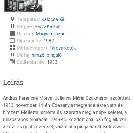
Település:
Kalocsa
Megye:
Bács-Kiskun
Ország:
Magyarország
Díjazási év:
1987
Műfajcsoport:
Tárgyalkotók
Műfaj:
hímző
,
pingáló
Születési év:
1933
Leírás
András Ferencné Morvai Julianna Mária Szakmáron születtett
1933. november 14-én. Édesanyja megrendelésre varrt és
hímzett. Mellette ismerte és szerette meg a népviseletet, a
ruhadarabok előírását. 1949-től kezdett önállóan foglalkozni
a kézi és géphímzéssel, valamint a pingálással. Kolozsvári