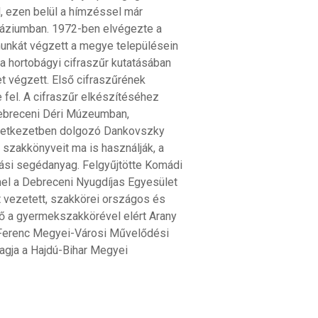
, ezen belül a hímzéssel már
áziumban. 1972-ben elvégezte a
unkát végzett a megye településein
, a hortobágyi cifraszűr kutatásában
 végzett. Első cifraszűrének
fel. A cifraszűr elkészítéséhez
debreceni Déri Múzeumban,
zövetkezetben dolgozó Dankovszky
, szakkönyveit ma is használják, a
ási segédanyag. Felgyűjtötte Komádi
mmel a Debreceni Nyugdíjas Egyesület
 vezetett, szakkörei országos és
ő a gyermekszakkörével elért Arany
Ferenc Megyei-Városi Művelődési
 tagja a Hajdú-Bihar Megyei