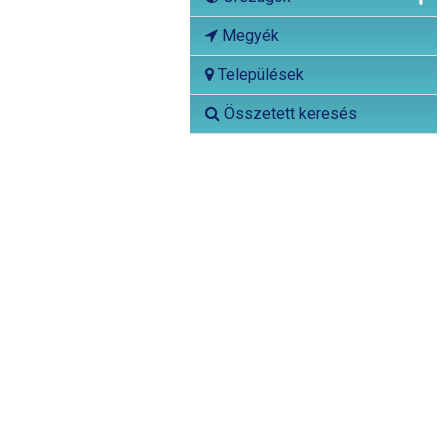
Megyék
Települések
Összetett keresés