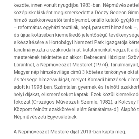
kezdte, innen vonult nyugdíjba 1983-ban. Népművészettel
középiskolásként megismerkedett a Dóczy Gedeon Gimn
hímző szakkörvezetői tanfolyamot, önálló kutató-gyűjtő m
– református egyházi textíliák, népi, paraszti hímzések –
és újraalkotásában kiemelkedő jelentőségű tevékenységet
elkészítésére a Hortobágyi Nemzeti Park igazgatója kérte 
tanulmányozta a szakirodalmat, kutatómunkát végzett a 
mesterének tekintette az akkori Debreceni Háziipari S
Lórántnét, a Népművészet Mesterét (1974). Tanulmányait
Magyar nép hímzésvilága című 3 kötetes tankönyve oktat
és térsége hímzésvilágát, melyet Komádi hímzések cí
adott ki 1998-ban. Számtalan gyermek és felnőtt szakkört
helyi díjakat, elismeréseket kaptak. Ezek közül kiemelked
fokozat (Országos Művészeti Szemle, 1982), a Kölcsey 
Központ felnőtt szakkörével elért Gránátalma-díj. Alapító
Népművészeti Egyesületnek.
A Népművészet Mestere díjat 2013-ban kapta meg.