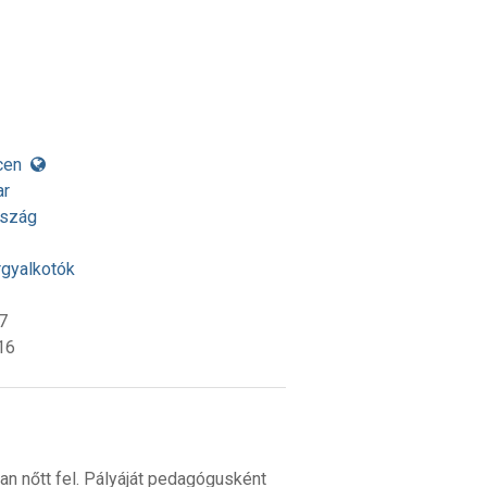
cen
ar
rszág
rgyalkotók
7
16
n nőtt fel. Pályáját pedagógusként