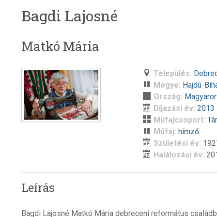
Bagdi Lajosné
Matkó Mária
Település:
Debre
Megye:
Hajdú-Bih
Ország:
Magyaro
Díjazási év:
2013
Műfajcsoport:
Tá
Műfaj:
hímző
Születési év:
192
Halálozási év:
20
Leírás
Bagdi Lajosné Matkó Mária debreceni református családba