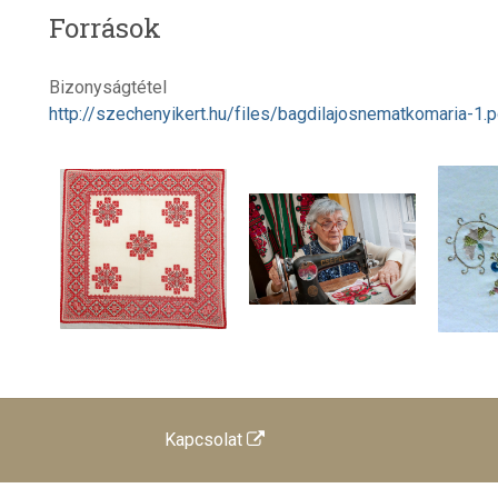
Források
Bizonyságtétel
http://szechenyikert.hu/files/bagdilajosnematkomaria-1.p
Kapcsolat