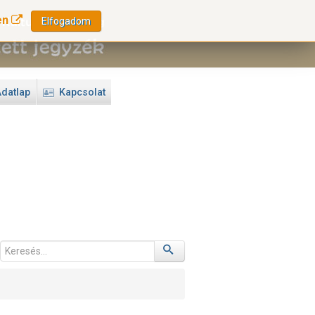
en
Elfogadom
datlap
Kapcsolat