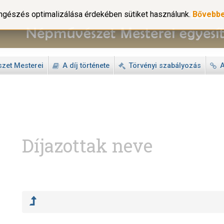
gészés optimalizálása érdekében sütiket használunk.
Bővebb
zet Mesterei
A díj története
Törvényi szabályozás
A
Díjazottak neve