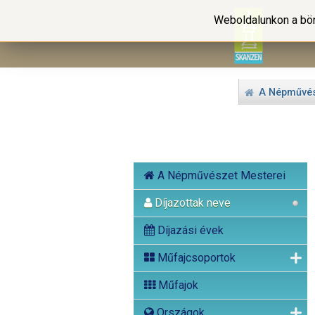
Weboldalunkon a bön
A Népművés
A Népművészet Mesterei
Díjazottak neve
Díjazási évek
Műfajcsoportok
Műfajok
Országok