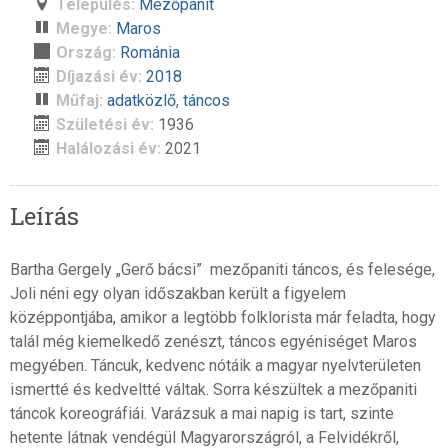
Település:
Mezőpanit
Megye:
Maros
Ország:
Románia
Díjazási év:
2018
Műfaj:
adatközlő
,
táncos
Születési év:
1936
Halálozási év:
2021
Leírás
Bartha Gergely „Gerő bácsi” mezőpaniti táncos, és felesége,
Joli néni egy olyan időszakban került a figyelem
középpontjába, amikor a legtöbb folklorista már feladta, hogy
talál még kiemelkedő zenészt, táncos egyéniséget Maros
megyében. Táncuk, kedvenc nótáik a magyar nyelvterületen
ismertté és kedveltté váltak. Sorra készültek a mezőpaniti
táncok koreográfiái. Varázsuk a mai napig is tart, szinte
hetente látnak vendégül Magyarországról, a Felvidékről,