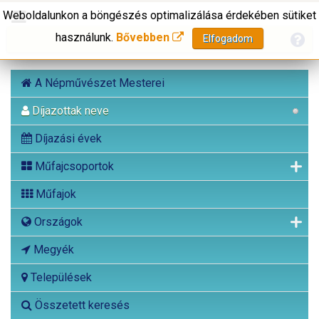
Weboldalunkon a böngészés optimalizálása érdekében sütiket
használunk.
Bővebben
Elfogadom
A Népművészet Mesterei
Díjazottak neve
Díjazási évek
Műfajcsoportok
Műfajok
Országok
Megyék
Települések
Összetett keresés