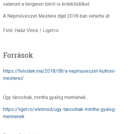
valamint a tengeren túlról is érdeklődőket.
A Népművészet Mestere díjat 2018-ban vehette át.
Fotó: Haáz Vince / Liget.ro
Források
https://felvidek.ma/2018/08/a-nepmuveszet-kulhoni-
mesterei/
Úgy táncolnak, mintha gyalog mennének…
https://liget.ro/eletmod/ugy-tancolnak-mintha-gyalog-
mennenek