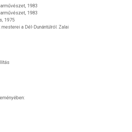
parművészet, 1983
parművészet, 1983
s, 1975
esterei a Dél-Dunántúlról. Zalai
lítás
jteményében: