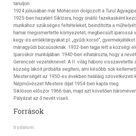
tanuljon.
1924 júliusában már Mohácson dolgozott a Turul Agyagipa
1925-ben hazatért Siklósra, hogy önálló fazekasként k
munkához szükséges feltételeket, beindította a műhelyé
hamar megismertette környezetét, megbecsült iparossá vá
kegy-és emléktárgyakat pl. „gyűdi korsó”, gyermekjátékot p
máriagyűdi búcsúsoknak. 1932-ben tagja lett a községi elö
Iparoskör munkájában. 1940-ben elhatározta, hogy a nevét
Gerencsér vezetéknevet. A II. világ háború visszavetette a
község lakóit próbálta segíteni, ami később sok kellemet
Mesterségét az 1950-es években haláláig szövetkezeti ke
Népművészet Mestere díjat 1954-ben kapta meg.
Siklóson először 1966-ban, majd azt követően hároméve
Pályázat az ő nevét viseli.
Források
Irodalom: