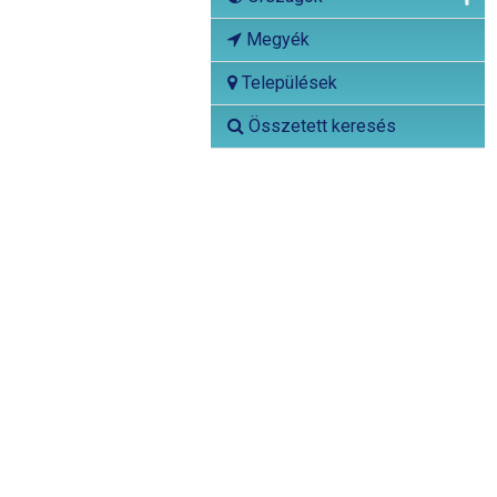
Megyék
Települések
Összetett keresés