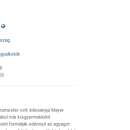
rszág
rgyalkotók
8
55
smester volt, édesanyja Mayer
, ahol már kisgyermekként
ként formálják edénnyé az agyagot.