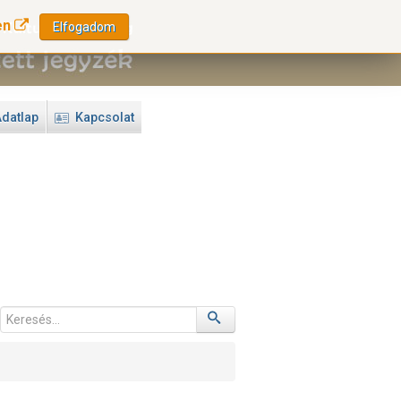
en
Elfogadom
datlap
Kapcsolat