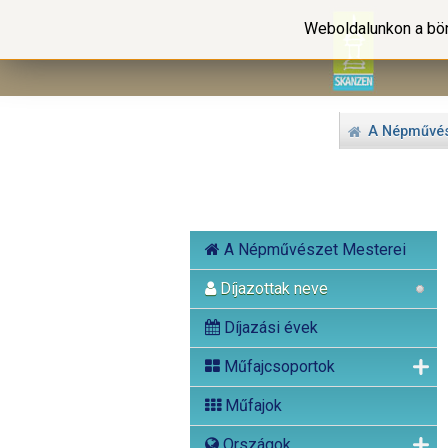
Weboldalunkon a bön
A Népművés
A Népművészet Mesterei
Díjazottak neve
Díjazási évek
Műfajcsoportok
Műfajok
Országok