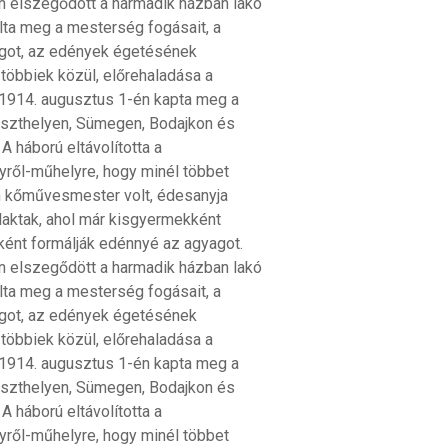
én elszegődött a harmadik házban lakó
ulta meg a mesterség fogásait, a
ágot, az edények égetésének
többiek közül, előrehaladása a
1914. augusztus 1-én kapta meg a
eszthelyen, Sümegen, Bodajkon és
 háború eltávolította a
lyről-műhelyre, hogy minél többet
 kőművesmester volt, édesanyja
laktak, ahol már kisgyermekként
ként formálják edénnyé az agyagot.
én elszegődött a harmadik házban lakó
ulta meg a mesterség fogásait, a
ágot, az edények égetésének
többiek közül, előrehaladása a
1914. augusztus 1-én kapta meg a
eszthelyen, Sümegen, Bodajkon és
 háború eltávolította a
lyről-műhelyre, hogy minél többet