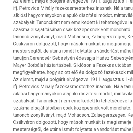
Az elemit, majd a polgárit elvégezve 1911. augusztus 1-
ifj. Petrovics Mihály fazekasmesterhez inasnak. Nála tan
siklósi hagyományokon alapuló díszítési módot, mintavil
szabályait. Tanoncként nem emelkedett ki tehetségével a 
szakma elsajátításában csak közepesnek volt mondható. 
tanoncbizonyítványt, majd Mohácson, Zalaegerszegen, K
Csákváron dolgozott, hogy mások munkáit is megismerje. A
mesterségtől, de utána ismét folytatta a vándorlást műhe
tanuljon.Gerencsér Sebestyén édesapja Haász Sebestyén
Mayer Borbála háztartásbeli. Siklóson a Fazekas utcában 
megfigyelhette, hogy az ott élő és dolgozó fazekasok mi
Az elemit, majd a polgárit elvégezve 1911. augusztus 1-
ifj. Petrovics Mihály fazekasmesterhez inasnak. Nála tan
siklósi hagyományokon alapuló díszítési módot, mintavil
szabályait. Tanoncként nem emelkedett ki tehetségével a 
szakma elsajátításában csak közepesnek volt mondható. 
tanoncbizonyítványt, majd Mohácson, Zalaegerszegen, K
Csákváron dolgozott, hogy mások munkáit is megismerje. A
mesterségtől, de utána ismét folytatta a vándorlást műhe