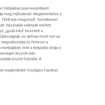
ri Vállalatnál üzemvezetőként.
ezdje meg működését. Megteremtetve a
t. 1928-ban megnősült. Termékeivel
lt. Használati edények mellett,
l. „gyűdi bika” készített a
ljáróságnak, és aktívan részt vett az
 megváltoztatja és felveszi a
 munkájában, mint a település bírája a
lenséget okozott neki.
retek között folytatta. A
nte meghirdetett Országos Fazekas