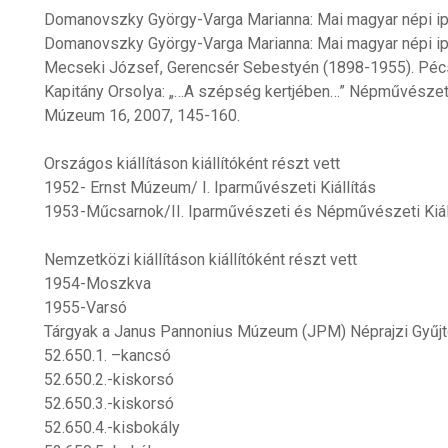
Domanovszky György-Varga Marianna: Mai magyar népi i
Domanovszky György-Varga Marianna: Mai magyar népi i
Mecseki József, Gerencsér Sebestyén (1898-1955). Péc
Kapitány Orsolya: „…A szépség kertjében…” Népművészet m
Múzeum 16, 2007, 145-160.
Országos kiállításon kiállítóként részt vett
1952- Ernst Múzeum/ I. Iparművészeti Kiállítás
1953-Műcsarnok/II. Iparművészeti és Népművészeti Kiál
Nemzetközi kiállításon kiállítóként részt vett
1954-Moszkva
1955-Varsó
Tárgyak a Janus Pannonius Múzeum (JPM) Néprajzi Gyű
52.650.1. –kancsó
52.650.2.-kiskorsó
52.650.3.-kiskorsó
52.650.4.-kisbokály