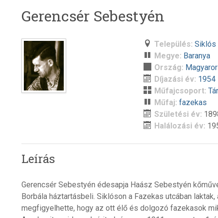
Gerencsér Sebestyén
Település:
Siklós
Megye:
Baranya
Ország:
Magyaro
Díjazási év:
1954
Műfajcsoport:
Tá
Műfaj:
fazekas
Születési év:
189
Halálozási év:
19
Leírás
Gerencsér Sebestyén édesapja Haász Sebestyén kőműve
Borbála háztartásbeli. Siklóson a Fazekas utcában laktak
megfigyelhette, hogy az ott élő és dolgozó fazekasok mi