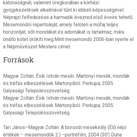
katonaságnál, valamint öregkorában a kórházi
gyógykezelések alkalmával tűnt ki ebbéli képességével.
Néprajzi felfedezése a harmadik évezred első éveire tehető.
Mesemondói repertoárját, amely felöleli a műfaj teljes
horizontját, sőt mondákat és adomákat is tartalmaz, mára
önálló kötet örökíti meg.Mint mesemondó 2006-ban nyerte el
a Népművészet Mestere címet.
Források
Magyar Zoltán: Ésik István meséi. Martonyi mesék, mondák
és tréfás elbeszélések Martonyiból. Perkupa, 2005.
Galyasági Településszövetség.
Magyar Zoltán: Ésik István meséi. Martonyi mesék, mondák
és tréfás elbeszélések Martonyiból. Perkupa, 2005.
Galyasági Településszövetség.
Tari János–Magyar Zoltán: A borsodi mesekirály (Élő népi
értékek – mesemondók 2.) –portréfilm, 2004 (30’) Duna