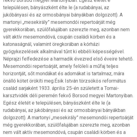
fekvő Borsod megyei Martonyiban. Egész életét e
településen, bányászként élte le (a rudabányai, az
jukóbányasi és az ormosbányai bányákban dolgozott). A
martonyi „mesekirály” mesemondói repertoárját még
gyerekkorában, szülőfalujában szerezte meg, azonban nem
vált aktív mesemondóvá, csupán családi körben és a
katonaságnál, valamint öregkorában a kórházi
gyógykezelések alkalmával tűnt ki ebbéli képességével.
Néprajzi felfedezése a harmadik évezred első éveire tehető.
Mesemondói repertoárját, amely felöleli a műfaj teljes
horizontját, sőt mondákat és adomákat is tartalmaz, mára
önálló kötet örökíti meg.Ésik István törzsökös református
család sarjaként 1933. április 25-én született a Tornai-
karsztvidék déli peremén fekvő Borsod megyei Martonyiban.
Egész életét e településen, bányászként élte le (a
rudabányai, az jukóbányasi és az ormosbányai bányákban
dolgozott). A martonyi „mesekirály” mesemondói repertoárját
még gyerekkorában, szülőfalujában szerezte meg, azonban
nem vált aktív mesemondóvá, csupán családi körben és a