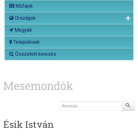
Műfajok
Országok
Megyék
Települések
Összetett keresés
Mesemondók
Ésik István