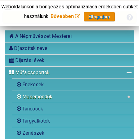
Weboldalunkon a böngészés optimalizálása érdekében sütiket
használunk.
Bővebben
Elfogadom
A Népművészet Mesterei
Díjazottak neve
Díjazási évek
Műfajcsoportok
Énekesek
Mesemondók
Táncosok
Tárgyalkotók
Zenészek