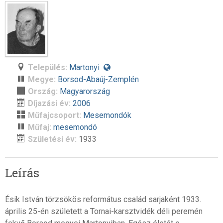
Település:
Martonyi
Megye:
Borsod-Abaúj-Zemplén
Ország:
Magyarország
Díjazási év:
2006
Műfajcsoport:
Mesemondók
Műfaj:
mesemondó
Születési év:
1933
Leírás
Ésik István törzsökös református család sarjaként 1933.
április 25-én született a Tornai-karsztvidék déli peremén