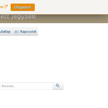
en
Elfogadom
datlap
Kapcsolat