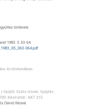
yüttes története.
eret
1983. 5. 63-64.
t_1983_05_063-064.pdf
ánc Archvíumában:
 Gyűjtő: Szőts István. Gyűjtés
700. Kézirattár: AKT 215.
és Dávid Illésné.