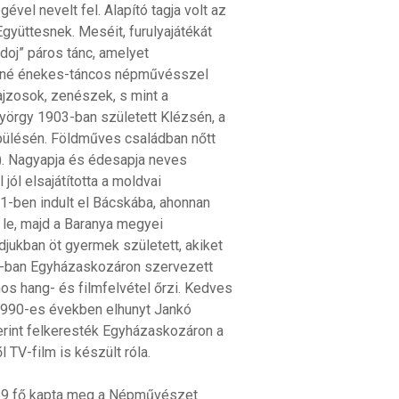
vel nevelt fel. Alapító tagja volt az
üttesnek. Meséit, furulyajátékát
idoj” páros tánc, amelyet
sné énekes-táncos népművésszel
ajzosok, zenészek, s mint a
yörgy 1903-ban született Klézsén, a
ülésén. Földműves családban nőtt
bb). Nagyapja és édesapja neves
jól elsajátította a moldvai
1-ben indult el Bácskába, ahonnan
 le, majd a Baranya megyei
djukban öt gyermek született, akiket
948-ban Egyházaskozáron szervezett
s hang- és filmfelvétel őrzi. Kedves
 1990-es években elhunyt Jankó
int felkeresték Egyházaskozáron a
TV-film is készült róla.
l 9 fő kapta meg a Népművészet