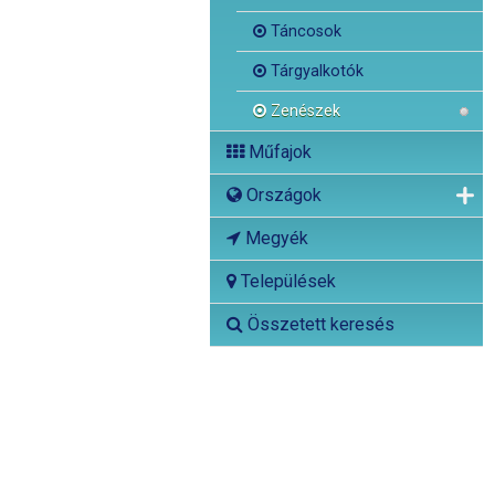
Táncosok
Tárgyalkotók
Zenészek
Műfajok
Országok
Megyék
Települések
Összetett keresés