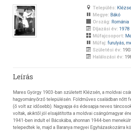
Település:
Klézs
Megye:
Bákó
Ország:
Románia
Díjazási év:
1978
Műfajcsoport:
Me
Műfaj:
furulyás
,
m
Születési év:
190
Halálozási év:
19
Leírás
Mares György 1903-ban született Klézsén, a moldvai cs
hagyományőrző településén. Földműves családban nőtt fel. 
(ő volt az idősebb). Nagyapja és édesapja neves táncoso
voltak, akiktől jól elsajátította a moldvai csángómagyar é
1941-ben indult el Bácskába, ahonnan 1944-ben menekülni
telepedtek le, majd a Baranya megyei Egyházaskozárra köl