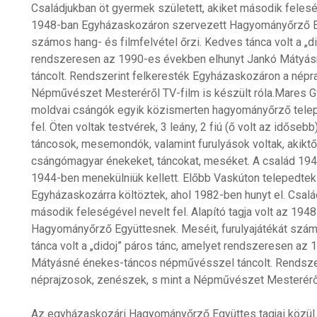
Családjukban öt gyermek született, akiket második feleségé
1948-ban Egyházaskozáron szervezett Hagyományőrző Egy
számos hang- és filmfelvétel őrzi. Kedves tánca volt a „d
rendszeresen az 1990-es években elhunyt Jankó Mátyá
táncolt. Rendszerint felkeresték Egyházaskozáron a népr
Népművészet Mesteréről TV-film is készült róla.Mares G
moldvai csángók egyik közismerten hagyományőrző telep
fel. Öten voltak testvérek, 3 leány, 2 fiú (ő volt az időse
táncosok, mesemondók, valamint furulyások voltak, akiktől 
csángómagyar énekeket, táncokat, meséket. A család 194
1944-ben menekülniük kellett. Előbb Vaskúton telepedtek
Egyházaskozárra költöztek, ahol 1982-ben hunyt el. Csalá
második feleségével nevelt fel. Alapító tagja volt az 1
Hagyományőrző Együttesnek. Meséit, furulyajátékát számo
tánca volt a „didoj” páros tánc, amelyet rendszeresen az
Mátyásné énekes-táncos népművésszel táncolt. Rendszer
néprajzosok, zenészek, s mint a Népművészet Mesteréről 
Az egyházaskozári Hagyományőrző Együttes tagjai közü