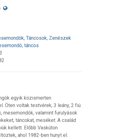
e
semondók
,
Táncosok
,
Zenészek
esemondó
,
táncos
3
82
ángók egyik közismerten
Öten voltak testvérek, 3 leány, 2 fiú
k, mesemondók, valamint furulyások
nekeket, táncokat, meséket. A család
ük kellett. Előbb Vaskúton
töztek, ahol 1982-ben hunyt el.