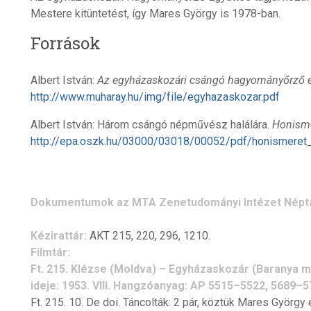
Mestere kitüntetést, így Mares György is 1978-ban.
Források
Albert István:
Az egyházaskozári csángó hagyományőrző eg
http://www.muharay.hu/img/file/egyhazaskozar.pdf
Albert István: Három csángó népművész halálára.
Honism
http://epa.oszk.hu/03000/03018/00052/pdf/honismere
Dokumentumok az MTA Zenetudományi Intézet Népt
Kézirattár:
AKT 215, 220, 296, 1210.
Filmtár:
Ft. 215. Klézse (Moldva) – Egyházaskozár (Baranya m.)
ideje: 1953. VIII. Hangzóanyag: AP 5515–5522, 5689–5
Ft. 215. 10. De doi. Táncolták: 2 pár, köztük Mares György 