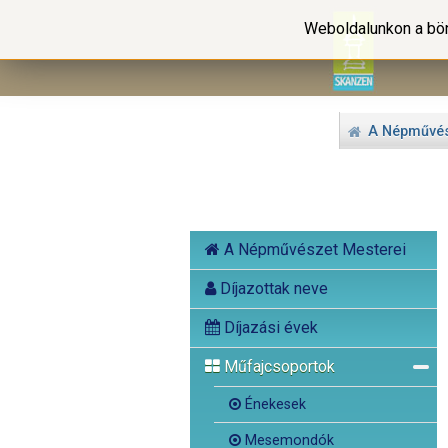
Weboldalunkon a bön
A Népművés
A Népművészet Mesterei
Díjazottak neve
Díjazási évek
Műfajcsoportok
Énekesek
Mesemondók