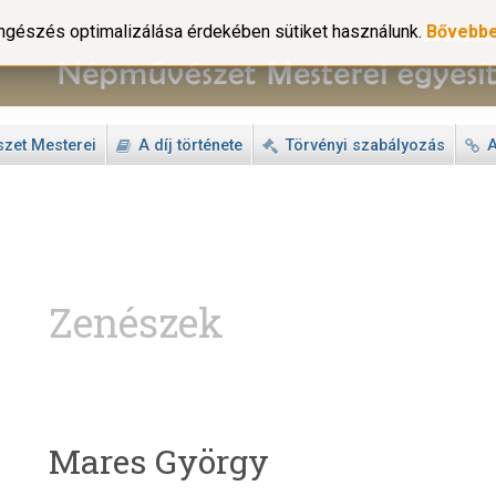
gészés optimalizálása érdekében sütiket használunk.
Bővebb
zet Mesterei
A díj története
Törvényi szabályozás
A
Zenészek
Mares György