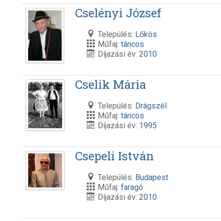
Cselényi József
Település:
Lőkös
Műfaj:
táncos
Díjazási év:
2010
Cselik Mária
Település:
Drágszél
Műfaj:
táncos
Díjazási év:
1995
Csepeli István
Település:
Budapest
Műfaj:
faragó
Díjazási év:
2010