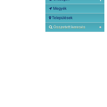
Megyék
Települések
Összetett keresés