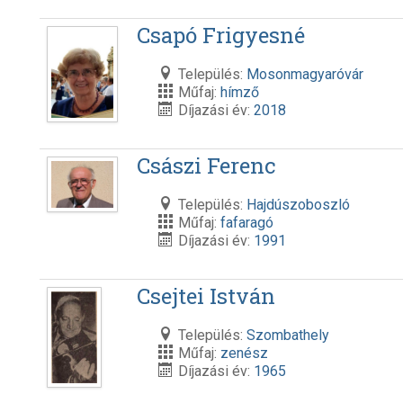
Csapó Frigyesné
Település:
Mosonmagyaróvár
Műfaj:
hímző
Díjazási év:
2018
Császi Ferenc
Település:
Hajdúszoboszló
Műfaj:
fafaragó
Díjazási év:
1991
Csejtei István
Település:
Szombathely
Műfaj:
zenész
Díjazási év:
1965