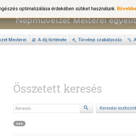
gészés optimalizálása érdekében sütiket használunk.
Bővebb
zet Mesterei
A díj története
Törvényi szabályozás
A
Összetett keresés
Keresés
Keresési eszközö
646