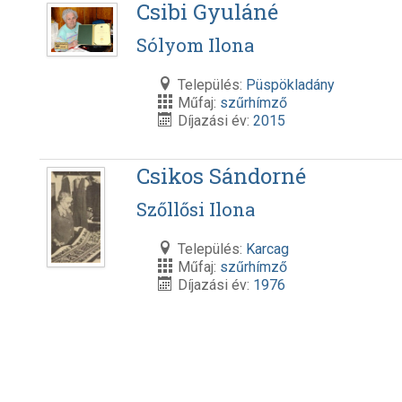
Csibi Gyuláné
Sólyom Ilona
Település:
Püspökladány
Műfaj:
szűrhímző
Díjazási év:
2015
Csikos Sándorné
Szőllősi Ilona
Település:
Karcag
Műfaj:
szűrhímző
Díjazási év:
1976