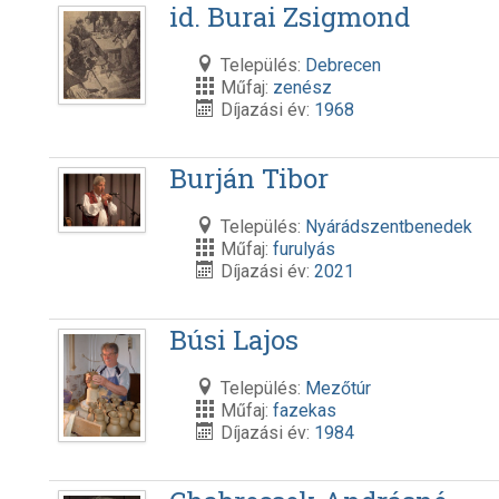
id. Burai Zsigmond
Település:
Debrecen
Műfaj:
zenész
Díjazási év:
1968
Burján Tibor
Település:
Nyárádszentbenedek
Műfaj:
furulyás
Díjazási év:
2021
Búsi Lajos
Település:
Mezőtúr
Műfaj:
fazekas
Díjazási év:
1984