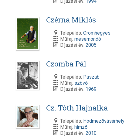
Díjazási év:
1994
Czérna Miklós
Település:
Oromhegyes
Műfaj:
mesemondó
Díjazási év:
2005
Czomba Pál
Település:
Paszab
Műfaj:
szövő
Díjazási év:
1969
Cz. Tóth Hajnalka
Település:
Hódmezővásárhely
Műfaj:
hímző
Díjazási év:
2010