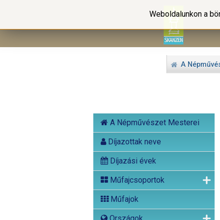
Weboldalunkon a bön
A Népművés
A Népművészet Mesterei
Díjazottak neve
Díjazási évek
Műfajcsoportok
Műfajok
Országok