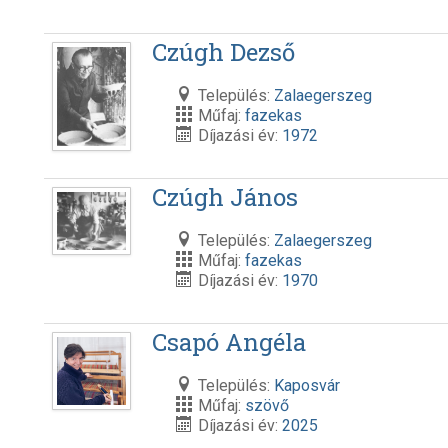
Czúgh Dezső
Település:
Zalaegerszeg
Műfaj:
fazekas
Díjazási év:
1972
Czúgh János
Település:
Zalaegerszeg
Műfaj:
fazekas
Díjazási év:
1970
Csapó Angéla
Település:
Kaposvár
Műfaj:
szövő
Díjazási év:
2025