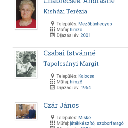
Chabrecsek Andrásné
Kisházi Terézia
Település:
Mezőbánhegyes
Műfaj:
hímző
Díjazási év:
2001
Czabai Istvánné
Tapolcsányi Margit
Település:
Kalocsa
Műfaj:
hímző
Díjazási év:
1964
Czár János
Település:
Miske
Műfaj:
játékkészítő
,
szoborfaragó