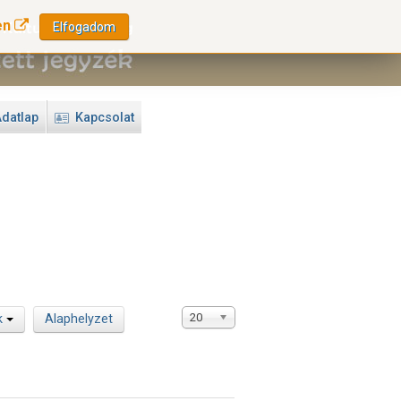
en
Elfogadom
datlap
Kapcsolat
20
k
Alaphelyzet