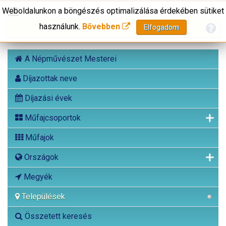
Weboldalunkon a böngészés optimalizálása érdekében sütiket
használunk.
Bővebben
Elfogadom
A Népművészet Mesterei
Díjazottak neve
Díjazási évek
Műfajcsoportok
Műfajok
Országok
Megyék
Települések
Összetett keresés