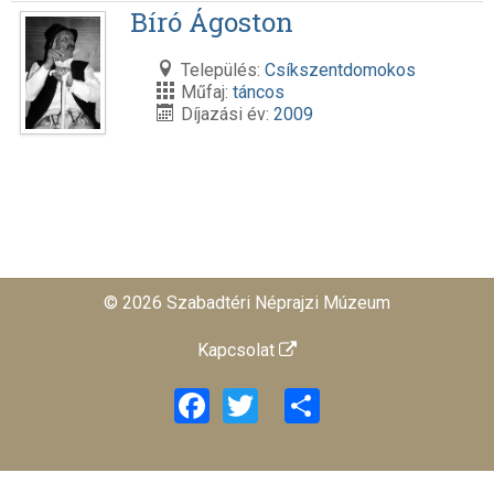
Bíró Ágoston
Település:
Csíkszentdomokos
Műfaj:
táncos
Díjazási év:
2009
© 2026 Szabadtéri Néprajzi Múzeum
Kapcsolat
Facebook
Twitter
Share
易歪歪
易翻译
比特浏览器
美洽