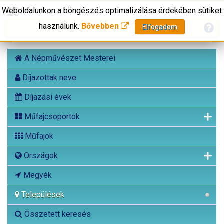
Weboldalunkon a böngészés optimalizálása érdekében sütiket
használunk.
Bővebben
Elfogadom
A Népművészet Mesterei
Díjazottak neve
Díjazási évek
Műfajcsoportok
Műfajok
Országok
Megyék
Települések
Összetett keresés