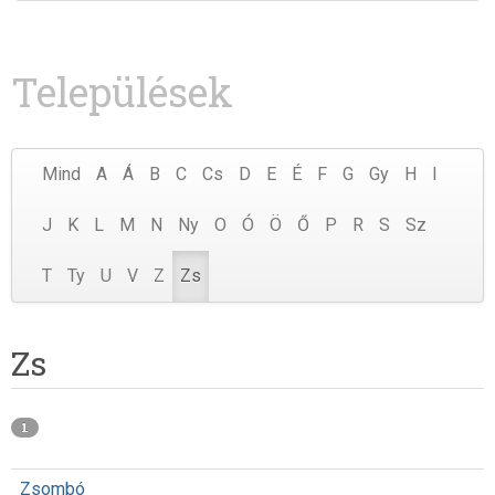
Települések
Mind
A
Á
B
C
Cs
D
E
É
F
G
Gy
H
I
J
K
L
M
N
Ny
O
Ó
Ö
Ő
P
R
S
Sz
T
Ty
U
V
Z
Zs
Zs
1
Zsombó