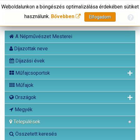
Weboldalunkon a böngészés optimalizálása érdekében sütiket
használunk.
Bővebben
Elfogadom
A Népművészet Mesterei
Díjazottak neve
Díjazási évek
Műfajcsoportok
Műfajok
Országok
Megyék
Települések
Összetett keresés