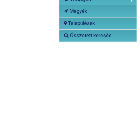
Megyék
Települések
Összetett keresés