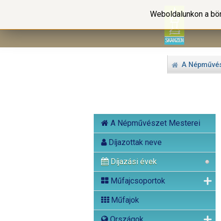
Weboldalunkon a bön
A Népművés
A Népművészet Mesterei
Díjazottak neve
Díjazási évek
Műfajcsoportok
Műfajok
Országok