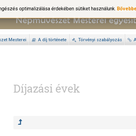
gészés optimalizálása érdekében sütiket használunk.
Bővebb
zet Mesterei
A díj története
Törvényi szabályozás
A
Díjazási évek