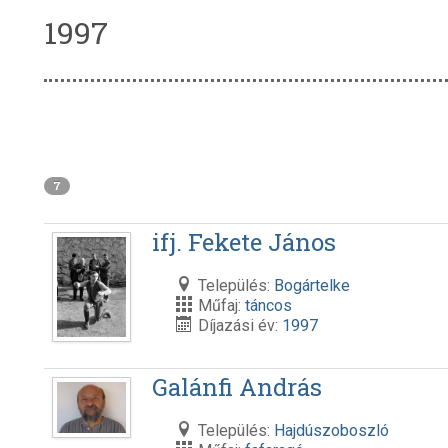
1997
7
ifj. Fekete János
Település:
Bogártelke
Műfaj:
táncos
Díjazási év:
1997
Galánfi András
Település:
Hajdúszoboszló