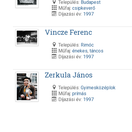
Település:
Budapest
Műfaj:
csipkeverő
Díjazási év:
1997
Vincze Ferenc
Település:
Rimóc
Műfaj:
énekes
,
táncos
Díjazási év:
1997
Zerkula János
Település:
Gyimesközéplok
Műfaj:
prímás
Díjazási év:
1997