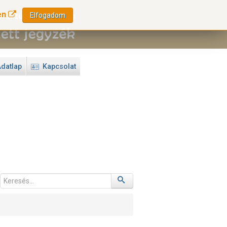
en
Elfogadom
datlap
Kapcsolat