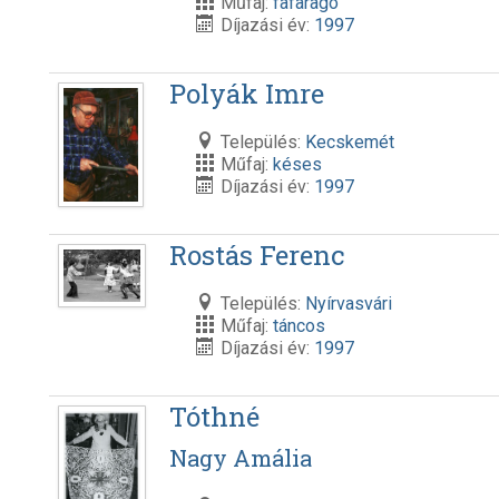
Műfaj:
fafaragó
Díjazási év:
1997
Polyák Imre
Település:
Kecskemét
Műfaj:
késes
Díjazási év:
1997
Rostás Ferenc
Település:
Nyírvasvári
Műfaj:
táncos
Díjazási év:
1997
Tóthné
Nagy Amália