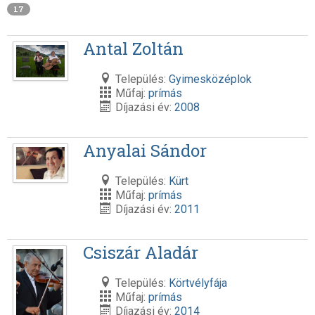
17
Antal Zoltán
Település:
Gyimesközéplok
Műfaj:
prímás
Díjazási év:
2008
Anyalai Sándor
Település:
Kürt
Műfaj:
prímás
Díjazási év:
2011
Csiszár Aladár
Település:
Körtvélyfája
Műfaj:
prímás
Díjazási év:
2014