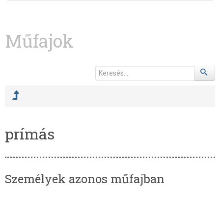
Műfajok
prímás
Személyek azonos műfajban