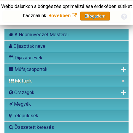
Weboldalunkon a böngészés optimalizálása érdekében sütiket
használunk.
Bővebben
Elfogadom
A Népművészet Mesterei
Díjazottak neve
Díjazási évek
Műfajcsoportok
Műfajok
Országok
Megyék
Települések
Összetett keresés