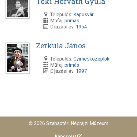
Toki Horváth Gyula
Település:
Kaposvár
Műfaj:
prímás
Díjazási év:
1954
Zerkula János
Település:
Gyimesközéplok
Műfaj:
prímás
Díjazási év:
1997
© 2026 Szabadtéri Néprajzi Múzeum
Kapcsolat