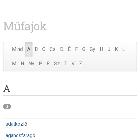
Műfajok
Mind
A
B
C
Cs
D
É
F
G
Gy
H
J
K
L
M
N
Ny
P
R
Sz
T
V
Z
A
3
adatközlő
agancsfaragó