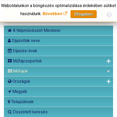
Weboldalunkon a böngészés optimalizálása érdekében sütiket
használunk.
Bővebben
Elfogadom
A Népművészet Mesterei
Díjazottak neve
Díjazási évek
Műfajcsoportok
Műfajok
Országok
Megyék
Települések
Összetett keresés