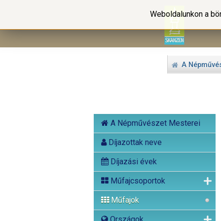
Weboldalunkon a bön
A Népművés
A Népművészet Mesterei
Díjazottak neve
Díjazási évek
Műfajcsoportok
Műfajok
Országok