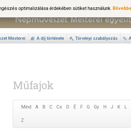
gészés optimalizálása érdekében sütiket használunk.
Bővebb
zet Mesterei
A díj története
Törvényi szabályozás
A
Műfajok
Mind
A
B
C
Cs
D
É
F
G
Gy
H
J
K
L
Z