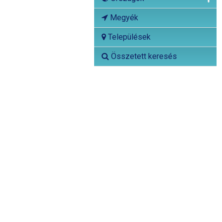
Megyék
Települések
Összetett keresés