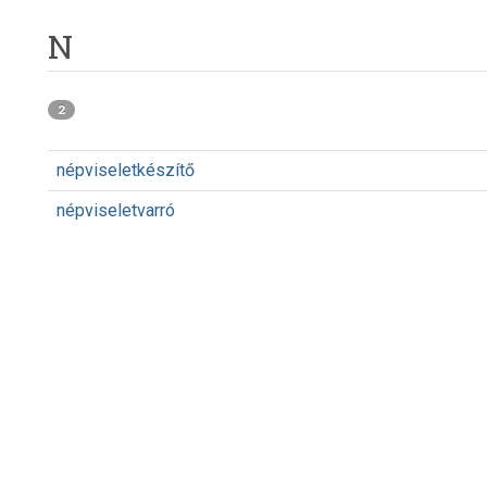
N
2
népviseletkészítő
népviseletvarró