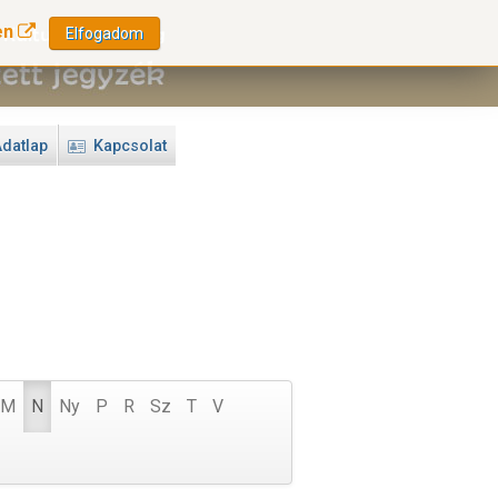
en
Elfogadom
datlap
Kapcsolat
M
N
Ny
P
R
Sz
T
V