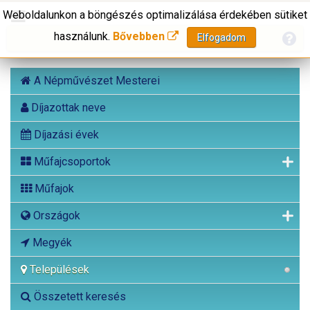
Weboldalunkon a böngészés optimalizálása érdekében sütiket
használunk.
Bővebben
Elfogadom
A Népművészet Mesterei
Díjazottak neve
Díjazási évek
Műfajcsoportok
Műfajok
Országok
Megyék
Települések
Összetett keresés