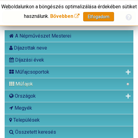
Weboldalunkon a böngészés optimalizálása érdekében sütiket
használunk.
Bővebben
Elfogadom
A Népművészet Mesterei
Díjazottak neve
Díjazási évek
Műfajcsoportok
Műfajok
Országok
Megyék
Települések
Összetett keresés