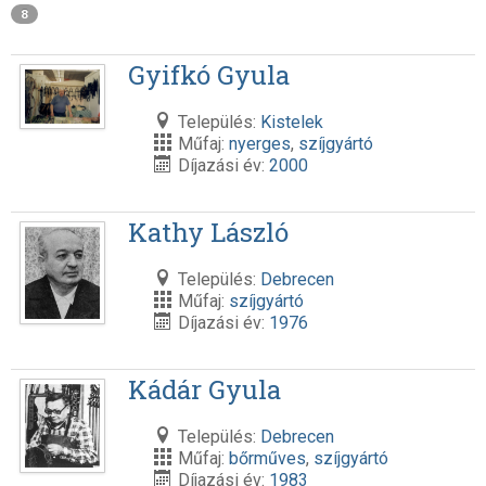
8
Gyifkó Gyula
Település:
Kistelek
Műfaj:
nyerges
,
szíjgyártó
Díjazási év:
2000
Kathy László
Település:
Debrecen
Műfaj:
szíjgyártó
Díjazási év:
1976
Kádár Gyula
Település:
Debrecen
Műfaj:
bőrműves
,
szíjgyártó
Díjazási év:
1983