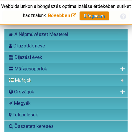
Weboldalunkon a böngészés optimalizálása érdekében sütiket
használunk.
Bővebben
Elfogadom
A Népművészet Mesterei
Díjazottak neve
Díjazási évek
Műfajcsoportok
Műfajok
Országok
Megyék
Települések
Összetett keresés